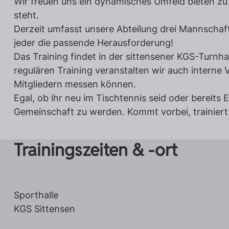
Wir freuen uns ein dynamisches Umfeld bieten zu
steht.
Derzeit umfasst unsere Abteilung drei Mannschafte
jeder die passende Herausforderung!
Das Training findet in der sittensener KGS-Turnh
regulären Training veranstalten wir auch interne
Tischtennisobmann
Mitgliedern messen können.
Gerhard Rathjen
Egal, ob ihr neu im Tischtennis seid oder bereits
Gemeinschaft zu werden. Kommt vorbei, trainiert 
Trainingszeiten & -ort
04282/97006
Sporthalle
KGS Sittensen